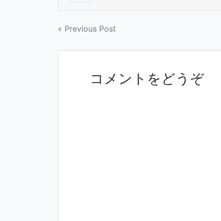
)
投
« Previous Post
稿
ナ
ビ
ゲ
コメントをどうぞ
ー
シ
ョ
ン