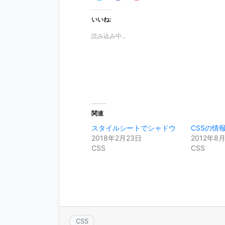
ッ
c
ッ
ク
e
ク
し
b
し
いいね:
て
o
て
T
o
G
w
k
o
読み込み中...
i
で
o
t
共
g
t
有
l
e
す
e
r
る
+
で
に
で
共
は
共
有
ク
有
(
リ
(
新
ッ
新
し
ク
し
い
し
い
ウ
て
ウ
関連
ィ
く
ィ
ン
だ
ン
スタイルシートでシャドウ
CSSの情
ド
さ
ド
ウ
い
ウ
2018年2月23日
2012年8
で
(
で
開
新
開
CSS
CSS
き
し
き
ま
い
ま
す
ウ
す
)
ィ
)
ン
ド
ウ
で
開
き
ま
す
CSS