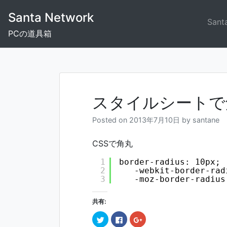
Skip
Santa Network
to
Sant
content
PCの道具箱
スタイルシートで
Posted on
2013年7月10日
by
santane
CSSで角丸
1
border-radius: 10px;
2
-webkit-border-rad
3
-moz-border-radius
共有:
ク
F
ク
リ
a
リ