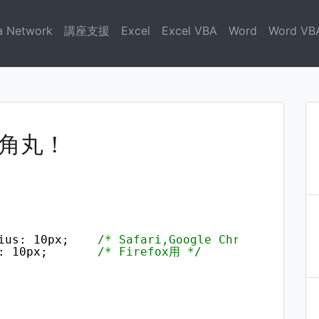
a Network
講座支援
Excel
Excel VBA
Word
Word VB
角丸！
ius: 10px;    
/* Safari,Google Chrome用 */
: 10px;       
/* Firefox用 */