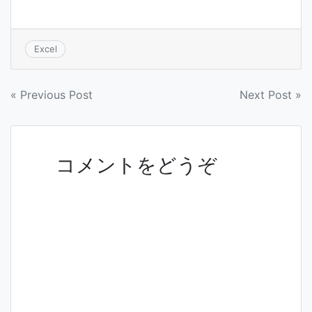
(
リ
(
新
ッ
新
し
ク
し
い
し
い
ウ
て
ウ
ィ
く
ィ
Excel
ン
だ
ン
ド
さ
ド
ウ
い
ウ
で
(
で
開
新
開
投
き
し
き
« Previous Post
Next Post »
ま
い
ま
稿
す
ウ
す
)
ィ
)
ナ
ン
ド
ビ
ウ
で
ゲ
コメントをどうぞ
開
き
ー
ま
す
シ
)
ョ
ン