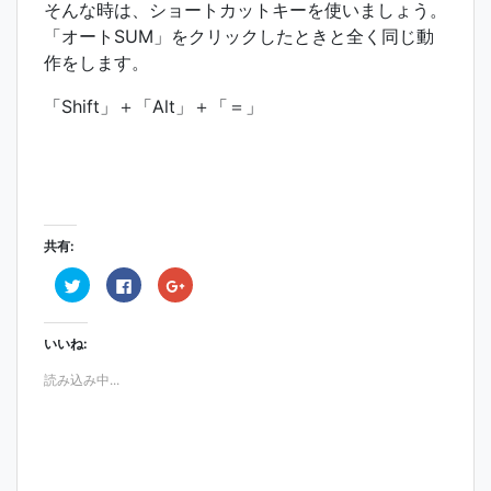
そんな時は、ショートカットキーを使いましょう。
「オートSUM」をクリックしたときと全く同じ動
作をします。
「Shift」＋「Alt」＋「＝」
共有:
ク
F
ク
リ
a
リ
ッ
c
ッ
ク
e
ク
し
b
し
いいね:
て
o
て
T
o
G
w
k
o
読み込み中...
i
で
o
t
共
g
t
有
l
e
す
e
r
る
+
で
に
で
共
は
共
有
ク
有