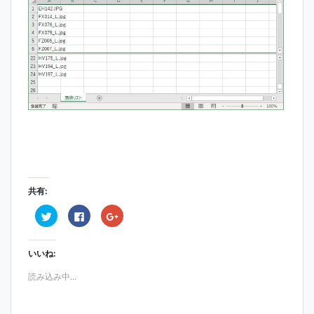
共有:
ク
F
ク
リ
a
リ
ッ
c
ッ
ク
e
ク
し
b
し
いいね:
て
o
て
T
o
G
w
k
o
読み込み中...
i
で
o
t
共
g
t
有
l
e
す
e