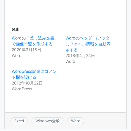
r
る
+
で
に
で
共
は
共
有
ク
有
(
リ
(
新
ッ
新
し
ク
し
い
し
い
ウ
て
ウ
関連
ィ
く
ィ
ン
だ
ン
Wordの「差し込み文書」
Wordのヘッダー/フッター
ド
さ
ド
ウ
い
ウ
で画像一覧を作成する
にファイル情報を自動表
で
(
で
開
新
開
2020年3月18日
示する
き
し
き
Word
2018年4月24日
ま
い
ま
す
ウ
す
Word
)
ィ
)
ン
ド
Wordpress記事にコメン
ウ
ト欄を設ける
で
開
2012年10月22日
き
ま
WordPress
す
)
Excel
Windows全般
Word