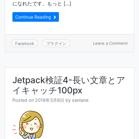
になれたです。もっと […]
Continue Reading
on
Leave a Comment
Facebook
プラグイン
Jetpa
検
証
5-
長
Jetpack検証4-長い文章とア
い
文
イキャッチ100px
章
と
Posted on
2016年3月8日
by
santane
ア
イ
キ
ャ
ッ
チ
300p