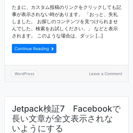
たまに、カスタム投稿のリンクをクリックしても記
事が表示されない時があります。 「おっと、失礼
しました。 お探しのコンテンツを見つけられませ
んでした。検索をお試しください。」 などと表示
されます。 このような場合は、ダッシ […]
Continue Reading
on
Leave a Comment
WordPress
Word
の
カ
ス
タ
Jetpack検証7 Facebookで
ム
投
長い文章が全文表示されな
稿
タ
いようにする
イ