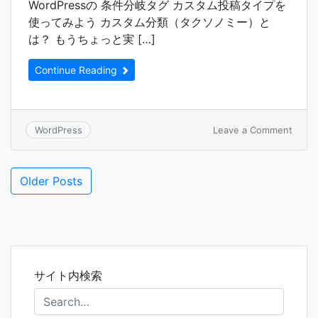
WordPressの 条件分岐タグ カスタム投稿タイプを
（画
像
使ってみよう カスタム分類（タクソノミー）と
な
は？ もうちょっと実 […]
し）
Continue Reading
on
Leave a Comment
WordPress
Word
Links!
投
Older Posts
稿
ナ
ビ
ゲ
ー
シ
サイト内検索
ョ
ン