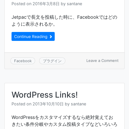
Posted on
2016年3月8日
by
santane
画
像
100
Jetpacで長文を投稿した時に、Facebookではどの
ように表示されるか。
Continue Reading
on
Leave a Comment
Facebook
プラグイン
JetPa
検
証
1
－
WordPress Links!
長
い
Posted on
2013年10月10日
by
santane
文
章
を
WordPressをカスタマイズするなら絶対覚えてお
投
きたい条件分岐やカスタム投稿タイプなどいろいろ
稿