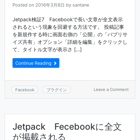
プ
Posted on
2016年3月8日
by
santane
の
記
Jetpack検証7 Facebookで長い文章が全文表示
事
が
されるという現象を回避する方法です。 投稿記事
表
を新規作する時に画面右側の「公開」の「パブリサ
示
イズ共有」オプション「詳細を編集」をクリックし
さ
て、タイトル文字が表示さ […]
れ
な
い
Continue Reading
と
き
on
Leave a Comment
Facebook
プラグイン
Jetpa
検
証
7
Face
Jetpack Fecebookに全文
で
長
が掲載される
い