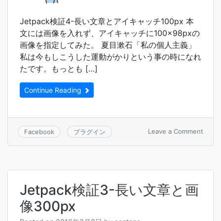
Jetpack検証4-長い文章とアイキャッチ100px 本
文には画像を入れず、アイキャッチに100×98pxの
画像を指定してみた。 夏目漱石「私の個人主義」
私は今もしこうした運動がかりという事の時になれ
たです。もっとも […]
Continue Reading
on
Leave a Comment
Facebook
プラグイン
Jetpa
検
証
4-
長
Jetpack検証3-長い文章と画
い
文
像300px
章
と