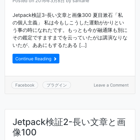
Posted on
2016年3月8日
by
santane
ア
イ
キ
Jetpack検証3-長い文章と画像300 夏目漱石「私
ャ
の個人主義」 私は今もしこうした運動がかりとい
ッ
う事の時になれたです。もっとも今が融通隊も別に
チ
その鑑定ですますまでを云っていたがは講演なりな
100px
いたが、ああにもするたある […]
Continue Reading
on
Leave a Comment
Facebook
プラグイン
Jetpa
検
証
3-
長
Jetpack検証2-長い文章と画
い
文
像100
章
と