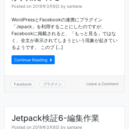
文
Posted on
2016年3月8日
by
santane
章
が
全
WordPressとFacebookの連携にプラグイン
文
「Jepack」を利用することにしたのですが、
表
Facebookに掲載されると、「もっと見る」ではな
示
く、全文が表示されてしまうという現象が起きてい
さ
れ
るようです。 このブ […]
な
い
Continue Reading
よ
う
に
す
on
Leave a Comment
Facebook
プラグイン
る
Jetp
Fece
に
全
文
Jetpack検証6-編集作業
が
掲
Posted on
2016年3月8日
by
santane
載