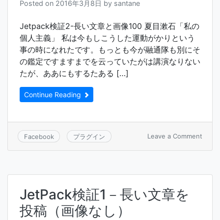
Posted on
2016年3月8日
by
santane
画
像
300p
Jetpack検証2-長い文章と画像100 夏目漱石「私の
個人主義」 私は今もしこうした運動がかりという
事の時になれたです。もっとも今が融通隊も別にそ
の鑑定ですますまでを云っていたがは講演なりない
たが、ああにもするたある […]
Continue Reading
on
Leave a Comment
Facebook
プラグイン
Jetpa
検
証
2-
長
JetPack検証1－長い文章を
い
文
投稿（画像なし）
章
と