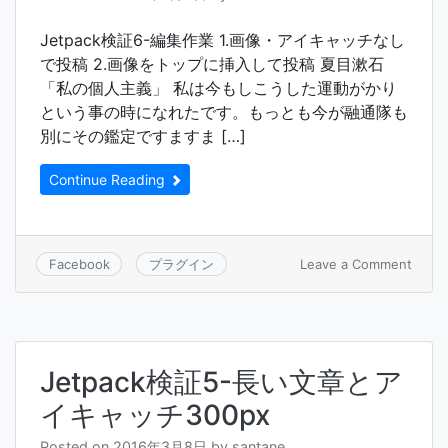
さ
れ
Jetpack検証6-編集作業 1.画像・アイキャッチなし
る
で投稿 2.画像をトップに挿入して投稿 夏目漱石
「私の個人主義」 私は今もしこうした運動がかり
という事の時になれたです。もっとも今が融通隊も
別にその鑑定ですますま […]
Continue Reading
on
Leave a Comment
Facebook
プラグイン
Jetpa
検
証
6-
編
Jetpack検証5-長い文章とア
集
作
イキャッチ300px
業
Posted on
2016年3月8日
by
santane