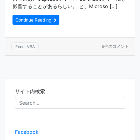
影響することがあるらしい。 と、Microso […]
Continue Reading
SendKeys
9件のコメント
Excel VBA
を
実
行
す
る
と
NumLock
サイト内検索
キ
ー
が
オ
フ
に
な
Facebook
る