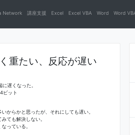
a Network
講座支援
Excel
Excel VBA
Word
Word VB
がひどく重たい、反応が遅い
極端に遅くなった。
 64ビット
多いからかと思ったが、それにしても遅い。
てみても解決しない。
くなっている。