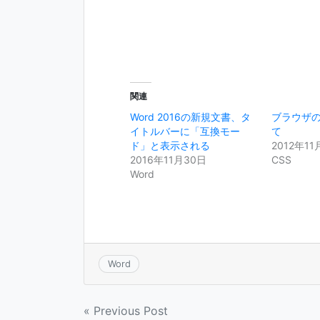
t
有
l
e
す
e
r
る
+
で
に
で
共
は
共
有
ク
有
(
リ
(
新
ッ
新
し
ク
し
い
し
い
ウ
て
ウ
関連
ィ
く
ィ
ン
だ
ン
Word 2016の新規文書、タ
ブラウザ
ド
さ
ド
ウ
い
ウ
イトルバーに「互換モー
て
で
(
で
開
新
開
ド」と表示される
2012年11
き
し
き
2016年11月30日
CSS
ま
い
ま
す
ウ
す
Word
)
ィ
)
ン
ド
ウ
で
開
き
ま
す
)
Word
投
« Previous Post