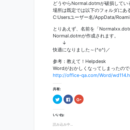
どうやらNormal.dotmが破損して
場所は既定では以下のフォルダにあ
C:Usersユーザー名/AppData/Roaming
とりあえず、名前を「Normalxx.d
Normal.dotmが作成されます。
↓
快適になりました～(^o^)／
参考：教えて！Helpdesk
Wordがおかしくなってしまったの
http://office-qa.com/Word/wd114.
共有:
ク
F
ク
リ
a
リ
ッ
c
ッ
ク
e
ク
し
b
し
いいね:
て
o
て
T
o
G
w
k
o
読み込み中...
i
で
o
t
共
g